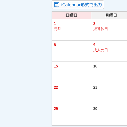
日曜日
月曜日
1
2
元旦
振替休日
8
9
成人の日
15
16
22
23
29
30